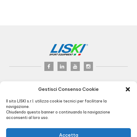
LISKI s.r.l.
© 2024
Gestisci Consenso Cookie
P.iva 02075900163
Via Veneto, 8 - 24041 Brembate (BG) Italy
Il sito LISKI s.r.l. utilizza cookie tecnici per facilitare la
Pec:
liski@pec.it
navigazione.
Chiudendo questo banner o continuando la navigazione
+39 035 4826195
INFO@LISKI.IT
acconsenti al loro uso.
ORARI UFFICIO E MAGAZZINO:
8.00/12.30 - 13.30/17.30
CARICO/SCARICO:
Via Piemonte, 2 - Brembate (BG)
Accetta