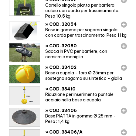
Carrello singolo piatto per barriera
calcio con corda per trascinamento.
Peso 10,5 kg
»
COD. 32054
Base in gomma per sagoma singola
con corda per trascinamento. Peso 11 kg
»
COD. 32080
Sacca in PVC per barriere, con
cerniera e maniglia
»
COD. 33402
Base a cupola - foro Ø 25mm per
sostegno sagoma su sintetico - gialla
»
COD. 33410
Riduzione per inserimento puntale
acciaio nella base a cupola
»
COD. 33406
Base PIATTA in gomma Ø 25 mm -
Peso : 1,4 kg
»
COD. 33406/A