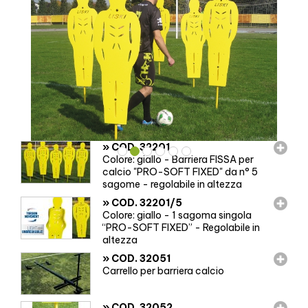
»
COD. 32201
Colore: giallo - Barriera FISSA per
calcio "PRO-SOFT FIXED" da n° 5
sagome - regolabile in altezza
»
COD. 32201/5
Colore: giallo - 1 sagoma singola
“PRO-SOFT FIXED” - Regolabile in
altezza
»
COD. 32051
Carrello per barriera calcio
»
COD. 32052