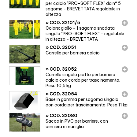
per calcio "PRO-SOFT FLEX" da n° 5
sagome - BREVETTATA regolabile in
altezza
»
COD. 32101/5
Colore: giallo - 1 sagoma snodata
singola “PRO-SOFT FLEX” - regolabile
in altezza - BREVETTATA
»
COD. 32051
Carrello per barriera calcio
»
COD. 32052
Carrello singolo piatto per barriera
calcio con corda per trascinamento.
Peso 10,5 kg
»
COD. 32054
Base in gomma per sagoma singola
con corda per trascinamento. Peso 11 kg
»
COD. 32080
Sacca in PVC per barriere, con
cerniera e maniglia