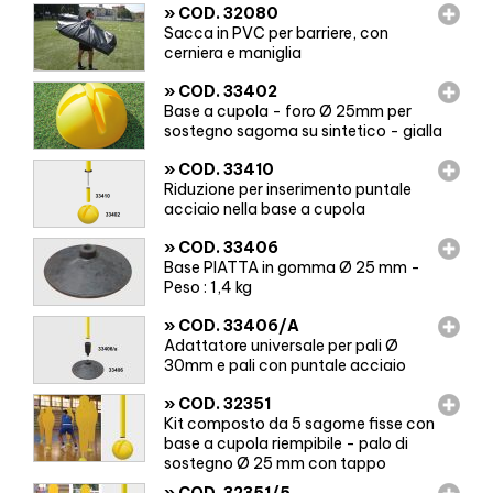
»
COD. 32080
Sacca in PVC per barriere, con
cerniera e maniglia
»
COD. 33402
Base a cupola - foro Ø 25mm per
sostegno sagoma su sintetico - gialla
»
COD. 33410
Riduzione per inserimento puntale
acciaio nella base a cupola
»
COD. 33406
Base PIATTA in gomma Ø 25 mm -
Peso : 1,4 kg
»
COD. 33406/A
Adattatore universale per pali Ø
30mm e pali con puntale acciaio
»
COD. 32351
Kit composto da 5 sagome fisse con
base a cupola riempibile - palo di
sostegno Ø 25 mm con tappo
»
COD. 32351/5