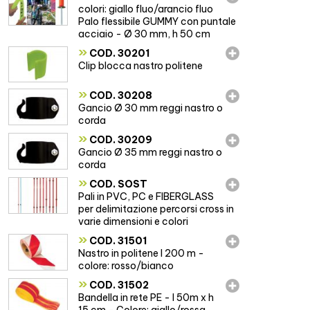
colori: giallo fluo/arancio fluo
Palo flessibile GUMMY con puntale
acciaio - Ø 30 mm, h 50 cm
»
COD. 30201
Clip blocca nastro politene
»
COD. 30208
Gancio Ø 30 mm reggi nastro o
corda
»
COD. 30209
Gancio Ø 35 mm reggi nastro o
corda
»
COD. SOST
Pali in PVC, PC e FIBERGLASS
per delimitazione percorsi cross in
varie dimensioni e colori
»
COD. 31501
Nastro in politene l 200 m -
colore: rosso/bianco
»
COD. 31502
Bandella in rete PE - l 50m x h