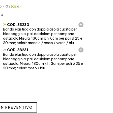
o - Ostacoli
CA
»
COD. 33230
Banda elastica con doppia asola cucita per
bloccaggio ai pali da slalom per comporre
ostacolo.Misura: 130cm x h. 6cm per pali ø 25 e
30 mm; colori: arancio / rosso / verde / blu
»
COD. 33231
Banda elastica con doppia asola cucita per
bloccaggio ai pali da slalom per comporre
ostacolo. Misura: 130cm x h. 3cm per pali ø 25 e
30 mm; colori: rosso / blu
 UN PREVENTIVO