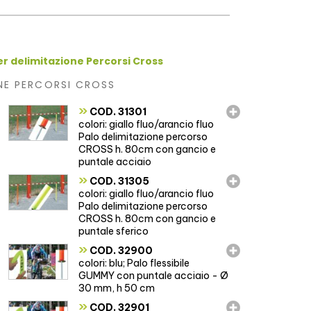
er delimitazione Percorsi Cross
NE PERCORSI CROSS
»
COD. 31301
colori: giallo fluo/arancio fluo
Palo delimitazione percorso
CROSS h. 80cm con gancio e
puntale acciaio
»
COD. 31305
colori: giallo fluo/arancio fluo
Palo delimitazione percorso
CROSS h. 80cm con gancio e
puntale sferico
»
COD. 32900
colori: blu; Palo flessibile
GUMMY con puntale acciaio - Ø
30 mm, h 50 cm
»
COD. 32901