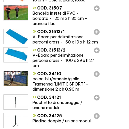
15 cm - Colore: giallo/rossa
»
COD. 31507
Bandella in rete di PVC -
bordata - l 25 m x h 35 cm -
arancio fluo
»
COD. 31513/1
V-Board per delimitazione
percorsi cross - l 60 x 19 x h 12 cm
»
COD. 31513/2
V-Board per delimitazione
percorsi cross - l 100 x 29 x h 27
cm
»
COD. 34110
colori: blu/arancio/giallo
Transenna "LIMIT 3 SPORT" -
dimensione 2 x h 0,90 m
»
COD. 34121
Picchetto di ancoraggio /
unione moduli
»
COD. 34125
Piedino doppio / unione moduli