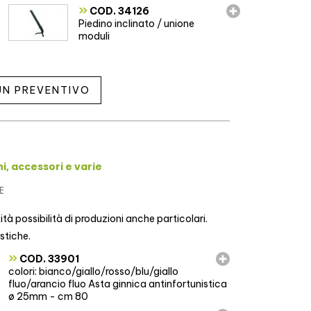
»
COD. 34126
Piedino inclinato / unione
moduli
 UN PREVENTIVO
i, accessori e varie
E
tità possibilità di produzioni anche particolari.
stiche.
»
COD. 33901
colori: bianco/giallo/rosso/blu/giallo
fluo/arancio fluo Asta ginnica antinfortunistica
ø 25mm - cm 80