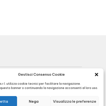
Gestisci Consenso Cookie
R.I. BG 01566430128 - R.E.A. BG256591 -
I s.r.l. utilizza cookie tecnici per facilitare la navigazione.
Cap. Soc. € 90.000,00 -
Privacy
&
Cookie
questo banner o continuando la navigazione acconsenti al loro uso.
policy
-
Agenzia di Comunicazione
etta
Nega
Visualizza le preferenze