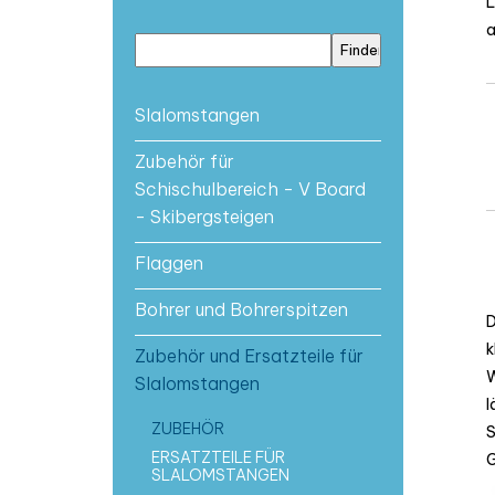
L
a
Slalomstangen
Zubehör für
Schischulbereich - V Board
- Skibergsteigen
Flaggen
Bohrer und Bohrerspitzen
D
k
Zubehör und Ersatzteile für
W
Slalomstangen
l
ZUBEHÖR
S
ERSATZTEILE FÜR
G
SLALOMSTANGEN