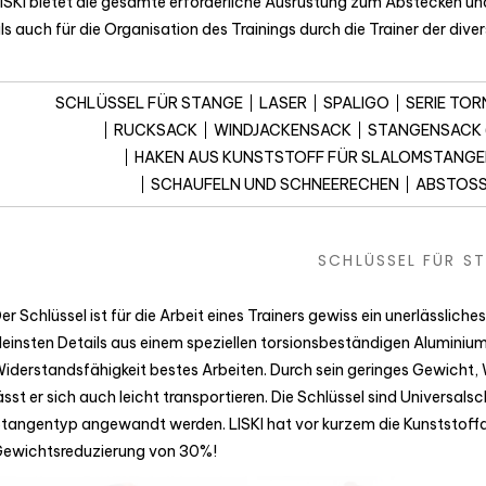
ISKI bietet die gesamte erforderliche Ausrüstung zum Abstecken un
ls auch für die Organisation des Trainings durch die Trainer der di
SCHLÜSSEL FÜR STANGE
LASER
SPALIGO
SERIE TO
RUCKSACK
WINDJACKENSACK
STANGENSACK (
HAKEN AUS KUNSTSTOFF FÜR SLALOMSTANGE
SCHAUFELN UND SCHNEERECHEN
ABSTOS
SCHLÜSSEL FÜR S
er Schlüssel ist für die Arbeit eines Trainers gewiss ein unerlässlic
leinsten Details aus einem speziellen torsionsbeständigen Aluminium
iderstandsfähigkeit bestes Arbeiten. Durch sein geringes Gewicht, W
ässt er sich auch leicht transportieren. Die Schlüssel sind Universal
tangentyp angewandt werden. LISKI hat vor kurzem die Kunststoffau
ewichtsreduzierung von 30%!