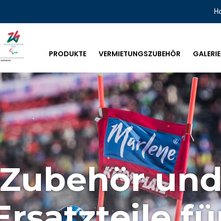
H
PRODUKTE
VERMIETUNGSZUBEHÖR
GALERIE
Zubehör un
Ersatzteile fü