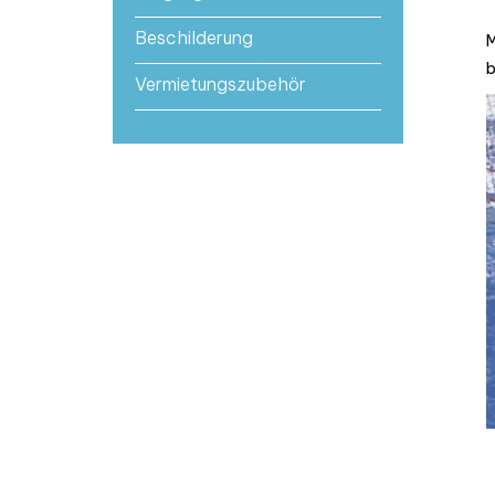
Beschilderung
M
b
Vermietungszubehör