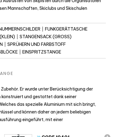
d Ausrüsten von Skipisten durch die Organisatoren
versen Mannschaften, Skiclubs und Skischulen
RNUMMERNSCHILDER
FUNKGERÄTTASCHE
KLEIN)
STANGENSACK (GROSS)
N
SPRÜHERN UND FARBSTOFF
SBLÖCKE
EINSPRITZSTANGE
TANGE
hes Zubehör. Er wurde unter Berücksichtigung der
 konstruiert und gestattet dank seiner
elches das spezielle Aluminium mit sich bringt,
schlüssel und können daher an jedem beliebigen
sführung eingeführt, mit einer
»