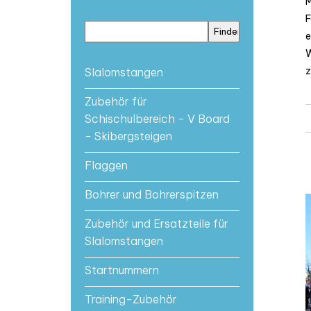
M
F
e
W
z
Slalomstangen
Zubehör für
Schischulbereich - V Board
- Skibergsteigen
Flaggen
Bohrer und Bohrerspitzen
Zubehör und Ersatzteile für
Slalomstangen
Startnummern
Training-Zubehör