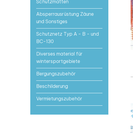
Schutzmatten
Absperrausrüstung Zäune
und Sonstiges
Schutznetz Typ A - B - und
BC-130
Diverses material für
wintersportgebiete
Bergungszubehör
Beschilderung
Vermietungszubehör