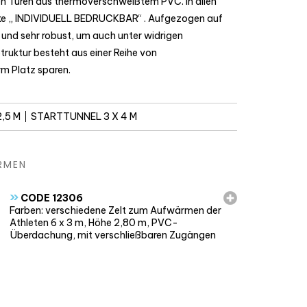
ren Türen aus thermoverschweißtem PVC. In allen
ke „ INDIVIDUELL BEDRUCKBAR“ . Aufgezogen auf
t und sehr robust, um auch unter widrigen
ruktur besteht aus einer Reihe von
m Platz sparen.
,5 M
STARTTUNNEL 3 X 4 M
RMEN
»
CODE 12306
Farben: verschiedene Zelt zum Aufwärmen der
Athleten 6 x 3 m, Höhe 2,80 m, PVC-
Überdachung, mit verschließbaren Zugängen