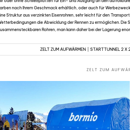
ir oder ohne Schließplatten für Ein- und Ausgang an den aufrollba
arben nach Ihrem Geschmack erhältlich, oder auch für Werbezwec
ine Struktur aus verzinkten Eisenrohren, sehr leicht für den Transpor
etterbedingungen die Abwicklung der Rennen zu ermöglichen. Die St
usammensteckbaren Rohren, man kann daher bei der Lagerung enor
ZELT ZUM AUFWÄRMEN
STARTTUNNEL 2 X 2
ZELT ZUM AUFWÄ