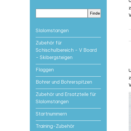
U
z
V
Slalomstangen
Zubehör für
Schischulbereich - V Board
- Skibergsteigen
Flaggen
U
z
Bohrer und Bohrerspitzen
V
Zubehör und Ersatzteile für
Slalomstangen
Startnummern
Training-Zubehör