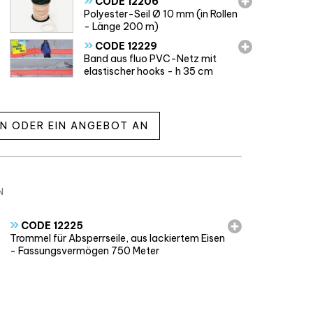
»
CODE 12206
Polyester-Seil Ø 10 mm (in Rollen
- Länge 200 m)
»
CODE 12229
Band aus fluo PVC-Netz mit
elastischer hooks - h 35 cm
EN ODER EIN ANGEBOT AN
N
»
CODE 12225
Trommel für Absperrseile, aus lackiertem Eisen
- Fassungsvermögen 750 Meter