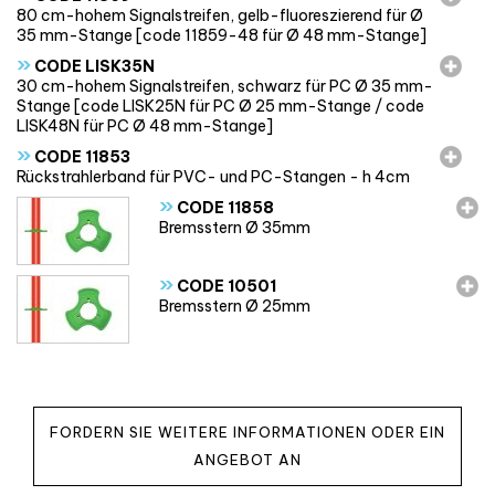
80 cm-hohem Signalstreifen, gelb-fluoreszierend für Ø
35 mm-Stange [code 11859-48 für Ø 48 mm-Stange]
»
CODE LISK35N
30 cm-hohem Signalstreifen, schwarz für PC Ø 35 mm-
Stange [code LISK25N für PC Ø 25 mm-Stange / code
LISK48N für PC Ø 48 mm-Stange]
»
CODE 11853
Rückstrahlerband für PVC- und PC-Stangen - h 4cm
»
CODE 11858
Bremsstern Ø 35mm
»
CODE 10501
Bremsstern Ø 25mm
FORDERN SIE WEITERE INFORMATIONEN ODER EIN
ANGEBOT AN