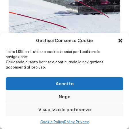
»
CODE 11854
Gestisci Consenso Cookie
Preisaufschlag für die Version Markierungsstange mit
Kippgelenk für Seilwinde
Il sito LISKI s.r.l. utilizza cookie tecnici per facilitare la
navigazione.
Chiudendo questo banner o continuando la navigazione
acconsenti al loro uso.
FORDERN SIE WEITERE INFORMATIONEN ODER EIN
Accetta
ANGEBOT AN
Nega
Visualizza le preferenze
Cookie Policy
Policy Privacy