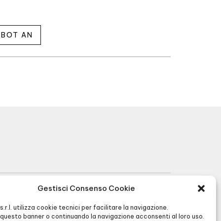
EBOT AN
Gestisci Consenso Cookie
R.I. BG 01566430128 - R.E.A. BG256591 -
I s.r.l. utilizza cookie tecnici per facilitare la navigazione.
Cap. Soc. € 90.000,00 -
Privacy
&
Cookie
questo banner o continuando la navigazione acconsenti al loro uso.