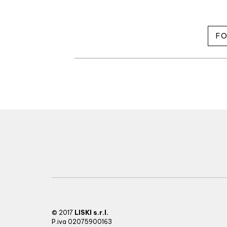
FO
LISKI s.r.l.
© 2017
P.iva 02075900163