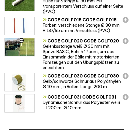
Hülse für Stange Ø 30 mm. Mit
transparentem Verschluss auf einer Seite
(PVC)
»
CODE GOLF015 CODE GOLF015
Farben: verschiedene Stange Ø 30 mm.
H. 50/65 cm mit Verschluss (PVC)
»
CODE GOLF020 CODE GOLF020
Gelenksstange weiß Ø 30 mm mit
Spitze BASIC, Rohr h 175cm, um das
Einsammeln der Bälle mit motorisierten
Fahrzeugen auf den Übungsplätzen zu
erleichtern
»
CODE GOLF030 CODE GOLF030
Gelb/schwarze Schnur aus Polyäthylen
Ø 10 mm, in Rollen, Länge 200 m
»
CODE GOLF031 CODE GOLF031
Dynamische Schnur aus Polyester weiß
- l 200 m, Ø 10 mm