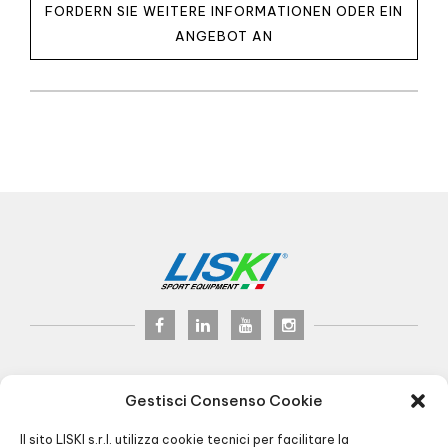
FORDERN SIE WEITERE INFORMATIONEN ODER EIN
ANGEBOT AN
LISKI s.r.l.
© 2017
Gestisci Consenso Cookie
P.iva 02075900163
via Veneto, 8 - 24041 Brembate (BG) Italy
Il sito LISKI s.r.l. utilizza cookie tecnici per facilitare la