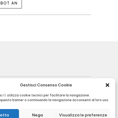
EBOT AN
Gestisci Consenso Cookie
R.I. BG 01566430128 - R.E.A. BG256591 -
I s.r.l. utilizza cookie tecnici per facilitare la navigazione.
Cap. Soc. € 90.000,00 -
Privacy
&
Cookie
questo banner o continuando la navigazione acconsenti al loro uso.
policy
-
Agenzia di Comunicazione
etta
Nega
Visualizza le preferenze