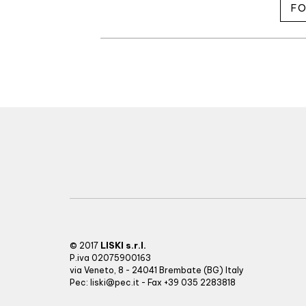
FO
LISKI s.r.l.
© 2017
P.iva 02075900163
via Veneto, 8 - 24041 Brembate (BG) Italy
Pec:
liski@pec.it
- Fax +39 035 2283818