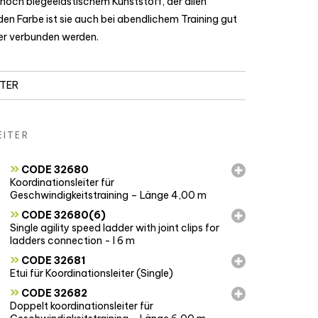
noch biegeelastischem Kunststoff, der allen
den Farbe ist sie auch bei abendlichem Training gut
der verbunden werden.
ITER
EITER
»
CODE 32680
Koordinationsleiter für
Geschwindigkeitstraining – Länge 4,00 m
»
CODE 32680(6)
Single agility speed ladder with joint clips for
ladders connection - l 6 m
»
CODE 32681
Etui für Koordinationsleiter (Single)
»
CODE 32682
Doppelt koordinationsleiter für