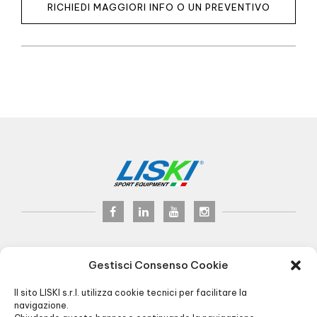
RICHIEDI MAGGIORI INFO O UN PREVENTIVO
LISKI s.r.l.
© 2024
Gestisci Consenso Cookie
P.iva 02075900163
Via Veneto, 8 - 24041 Brembate (BG) Italy
Il sito LISKI s.r.l. utilizza cookie tecnici per facilitare la
Pec:
liski@pec.it
navigazione.