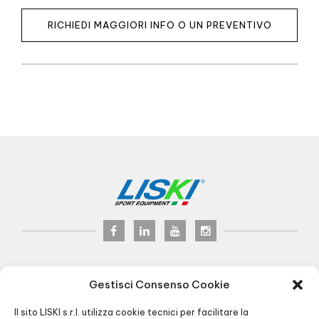
RICHIEDI MAGGIORI INFO O UN PREVENTIVO
LISKI s.r.l.
© 2024
Gestisci Consenso Cookie
P.iva 02075900163
Via Veneto, 8 - 24041 Brembate (BG) Italy
Il sito LISKI s.r.l. utilizza cookie tecnici per facilitare la
Pec:
liski@pec.it