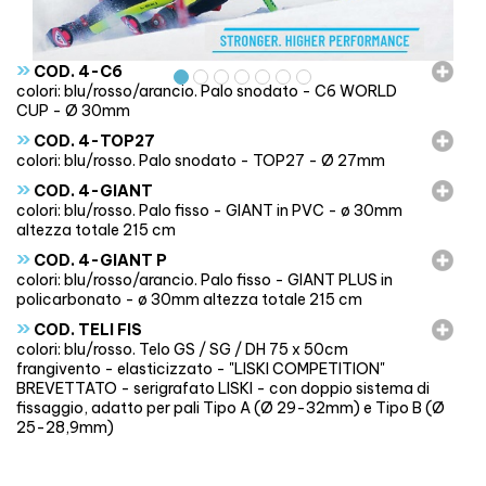
»
COD. 4-C6
colori: blu/rosso/arancio. Palo snodato - C6 WORLD
CUP - Ø 30mm
»
COD. 4-TOP27
colori: blu/rosso. Palo snodato - TOP27 - Ø 27mm
»
COD. 4-GIANT
colori: blu/rosso. Palo fisso - GIANT in PVC - ø 30mm
altezza totale 215 cm
»
COD. 4-GIANT P
colori: blu/rosso/arancio. Palo fisso - GIANT PLUS in
policarbonato - ø 30mm altezza totale 215 cm
»
COD. TELI FIS
colori: blu/rosso. Telo GS / SG / DH 75 x 50cm
frangivento - elasticizzato - "LISKI COMPETITION"
BREVETTATO - serigrafato LISKI - con doppio sistema di
fissaggio, adatto per pali Tipo A (Ø 29-32mm) e Tipo B (Ø
25-28,9mm)