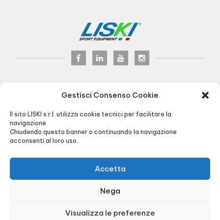
LISKI s.r.l.
© 2024
Gestisci Consenso Cookie
P.iva 02075900163
Via Veneto, 8 - 24041 Brembate (BG) Italy
Il sito LISKI s.r.l. utilizza cookie tecnici per facilitare la
Pec:
liski@pec.it
navigazione.
Chiudendo questo banner o continuando la navigazione
+39 035 4826195
INFO@LISKI.IT
acconsenti al loro uso.
ORARI UFFICIO E MAGAZZINO:
8.00/12.30 - 13.30/17.30
CARICO/SCARICO:
Via Piemonte, 2 - Brembate (BG)
Accetta
R.I. BG 01566430128 - R.E.A. BG256591 -
Cap. Soc. € 90.000,00 -
Privacy
&
Cookie
Nega
policy
-
Agenzia di Comunicazione
Visualizza le preferenze