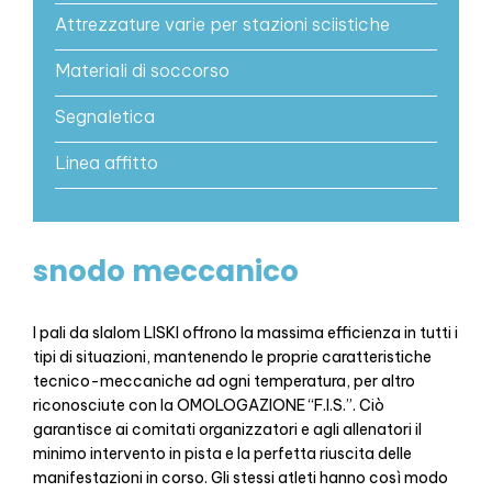
Attrezzature varie per stazioni sciistiche
Materiali di soccorso
Segnaletica
Linea affitto
snodo meccanico
I pali da slalom LISKI offrono la massima efficienza in tutti i
tipi di situazioni, mantenendo le proprie caratteristiche
tecnico-meccaniche ad ogni temperatura, per altro
riconosciute con la OMOLOGAZIONE “F.I.S.”. Ciò
garantisce ai comitati organizzatori e agli allenatori il
minimo intervento in pista e la perfetta riuscita delle
manifestazioni in corso. Gli stessi atleti hanno così modo