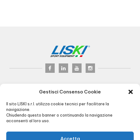
LISKI s.r.l.
© 2024
Gestisci Consenso Cookie
P.iva 02075900163
Via Veneto, 8 - 24041 Brembate (BG) Italy
Il sito LISKI s.r.l. utilizza cookie tecnici per facilitare la
Pec:
liski@pec.it
navigazione.
Chiudendo questo banner o continuando la navigazione
+39 035 4826195
INFO@LISKI.IT
acconsenti al loro uso.
ORARI UFFICIO E MAGAZZINO:
8.00/12.30 - 13.30/17.30
CARICO/SCARICO:
Via Piemonte, 2 - Brembate (BG)
Accetta