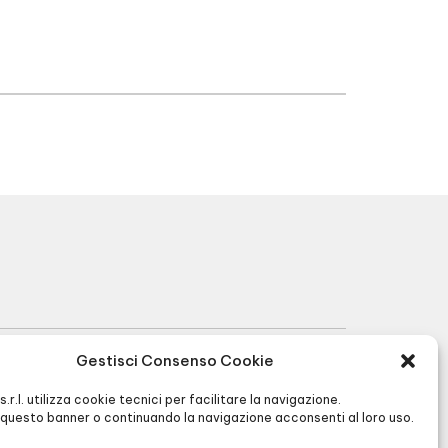
Gestisci Consenso Cookie
R.I. BG 01566430128 - R.E.A. BG256591 -
I s.r.l. utilizza cookie tecnici per facilitare la navigazione.
Cap. Soc. € 90.000,00 -
Privacy
&
Cookie
questo banner o continuando la navigazione acconsenti al loro uso.
policy
-
Agenzia di Comunicazione