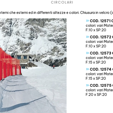
CIRCOLARI
nterni che esterni ed in differenti altezze e colori. Chiusura in velcro (
»
COD. 12571 
colori: vari Mat
F.10 x SP.20
»
COD. 12572 
colori: vari Mat
F.10 x SP.20
»
COD. 12573 
colori: vari Mat
F.15 x SP.20
»
COD. 12574 
colori: vari Mat
F.15 x SP.20
»
COD. 12575 
colori: vari Mat
F.20 x SP.20