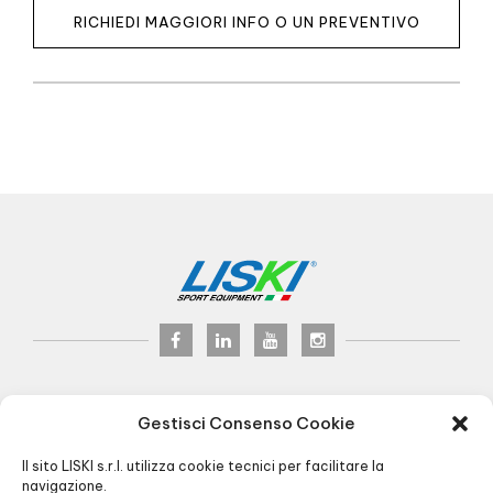
RICHIEDI MAGGIORI INFO O UN PREVENTIVO
LISKI s.r.l.
© 2024
Gestisci Consenso Cookie
P.iva 02075900163
Via Veneto, 8 - 24041 Brembate (BG) Italy
Il sito LISKI s.r.l. utilizza cookie tecnici per facilitare la
Pec:
liski@pec.it
navigazione.