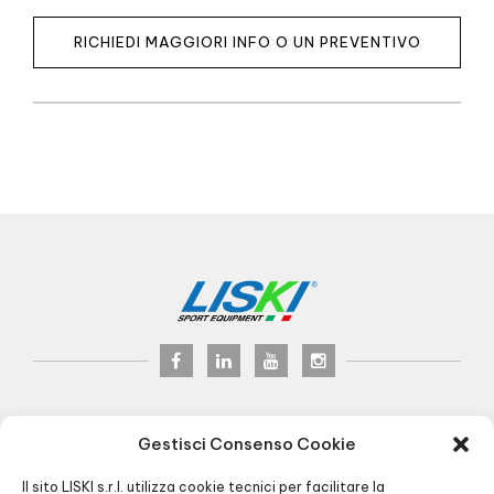
RICHIEDI MAGGIORI INFO O UN PREVENTIVO
LISKI s.r.l.
© 2024
Gestisci Consenso Cookie
P.iva 02075900163
Via Veneto, 8 - 24041 Brembate (BG) Italy
Il sito LISKI s.r.l. utilizza cookie tecnici per facilitare la