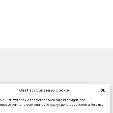
Gestisci Consenso Cookie
R.I. BG 01566430128 - R.E.A. BG256591 -
I s.r.l. utilizza cookie tecnici per facilitare la navigazione.
Cap. Soc. € 90.000,00 -
Privacy
&
Cookie
questo banner o continuando la navigazione acconsenti al loro uso.
policy
-
Agenzia di Comunicazione