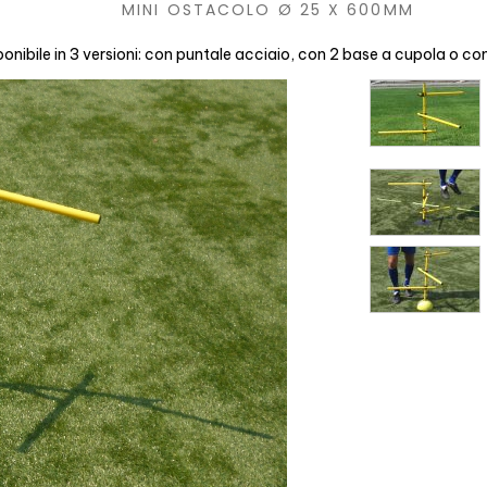
MINI OSTACOLO Ø 25 X 600MM
nibile in 3 versioni: con puntale acciaio, con 2 base a cupola o co