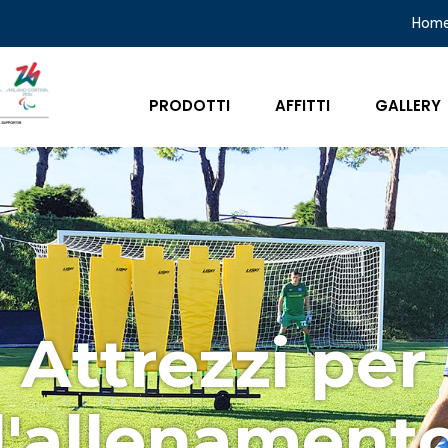
Hom
PRODOTTI
AFFITTI
GALLERY
Attrezzi per
l'allenament