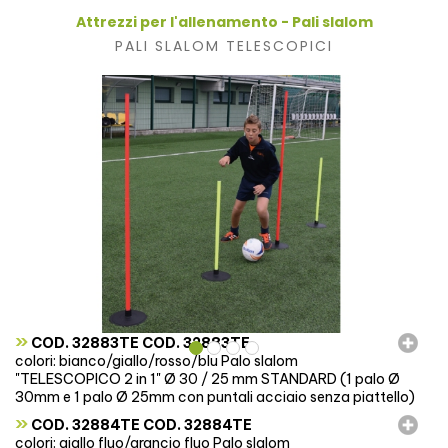
Attrezzi per l'allenamento - Pali slalom
PALI SLALOM TELESCOPICI
»
COD. 32883TE COD. 32883TE
colori: bianco/giallo/rosso/blu Palo slalom
"TELESCOPICO 2 in 1" Ø 30 / 25 mm STANDARD (1 palo Ø
30mm e 1 palo Ø 25mm con puntali acciaio senza piattello)
»
COD. 32884TE COD. 32884TE
colori: giallo fluo/arancio fluo Palo slalom