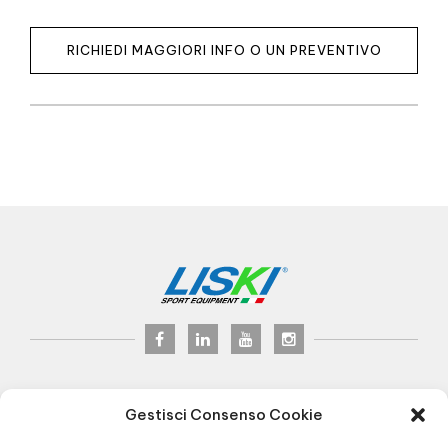
RICHIEDI MAGGIORI INFO O UN PREVENTIVO
LISKI s.r.l.
© 2024
Gestisci Consenso Cookie
P.iva 02075900163
Via Veneto, 8 - 24041 Brembate (BG) Italy