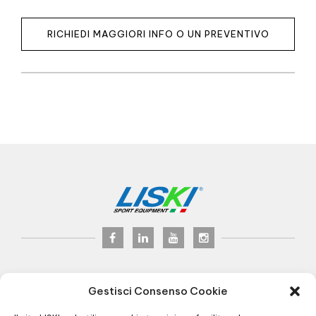
RICHIEDI MAGGIORI INFO O UN PREVENTIVO
LISKI s.r.l.
© 2024
Gestisci Consenso Cookie
P.iva 02075900163
Via Veneto, 8 - 24041 Brembate (BG) Italy