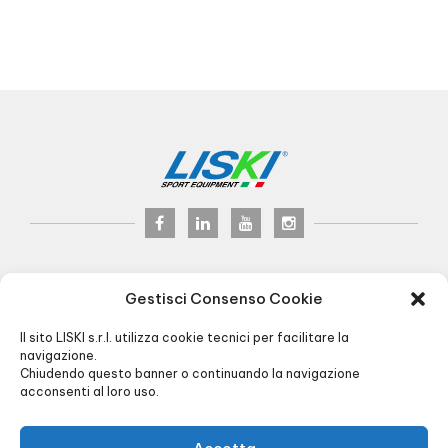
LISKI s.r.l.
© 2024
Gestisci Consenso Cookie
P.iva 02075900163
Via Veneto, 8 - 24041 Brembate (BG) Italy
Il sito LISKI s.r.l. utilizza cookie tecnici per facilitare la
Pec:
liski@pec.it
navigazione.
Chiudendo questo banner o continuando la navigazione
+39 035 4826195
INFO@LISKI.IT
acconsenti al loro uso.
ORARI UFFICIO E MAGAZZINO:
8.00/12.30 - 13.30/17.30
CARICO/SCARICO:
Via Piemonte, 2 - Brembate (BG)