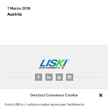
7 Marzo 2018
Austria
LISKI s.r.l.
© 2024
Gestisci Consenso Cookie
P.iva 02075900163
Via Veneto, 8 - 24041 Brembate (BG) Italy
Il sito LISKI s.r.l. utilizza cookie tecnici per facilitare la
Pec:
liski@pec.it