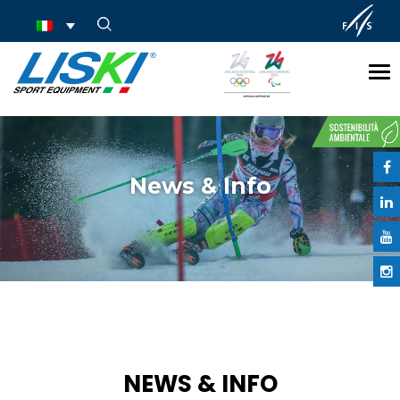
Tog
nav
News & Info
NEWS & INFO