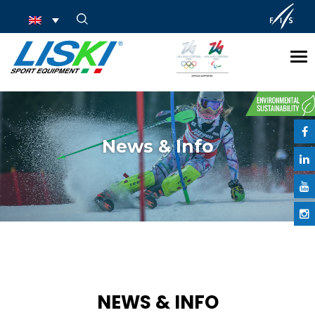
Tog
nav
News & Info
NEWS & INFO