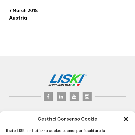
7 March 2018
Austria
LISKI s.r.l.
© 2017
Gestisci Consenso Cookie
P.iva 02075900163
Via Veneto, 8 - 24041 Brembate (BG) Italy
Il sito LISKI s.r.l. utilizza cookie tecnici per facilitare la
Pec:
liski@pec.it
- Fax +39 035 2283818