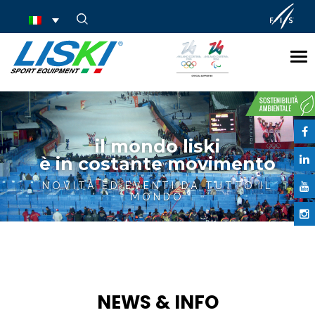
Tog
nav
il mondo liski
è in costante movimento
NOVITÀ ED EVENTI DA TUTTO IL
MONDO
NEWS & INFO