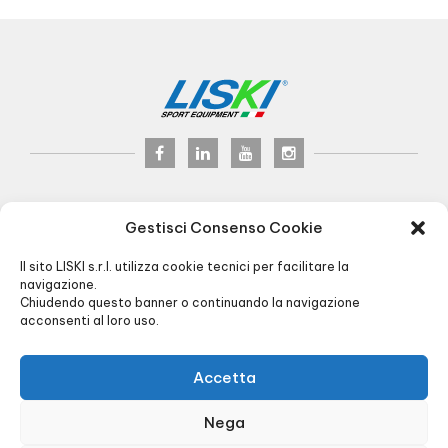
LISKI s.r.l.
© 2024
Gestisci Consenso Cookie
P.iva 02075900163
Via Veneto, 8 - 24041 Brembate (BG) Italy
Il sito LISKI s.r.l. utilizza cookie tecnici per facilitare la
Pec:
liski@pec.it
navigazione.
Chiudendo questo banner o continuando la navigazione
+39 035 4826195
INFO@LISKI.IT
acconsenti al loro uso.
ORARI UFFICIO E MAGAZZINO:
8.00/12.30 - 13.30/17.30
CARICO/SCARICO:
Via Piemonte, 2 - Brembate (BG)
Accetta
R.I. BG 01566430128 - R.E.A. BG256591 -
Cap. Soc. € 90.000,00 -
Privacy
&
Cookie
Nega
policy
-
Agenzia di Comunicazione