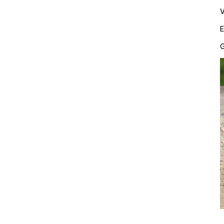
V
E
G