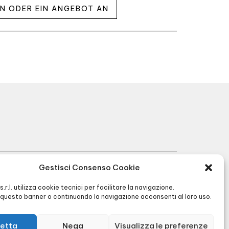
EN ODER EIN ANGEBOT AN
Gestisci Consenso Cookie
R.I. BG 01566430128 - R.E.A. BG256591 -
I s.r.l. utilizza cookie tecnici per facilitare la navigazione.
Cap. Soc. € 90.000,00 -
Privacy
&
Cookie
questo banner o continuando la navigazione acconsenti al loro uso.
policy
-
Agenzia di Comunicazione
etta
Nega
Visualizza le preferenze