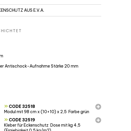
ENSCHUTZ AUS E.V.A.
CHICHTET
mm
oher Antischock-Aufnahme Stärke 20 mm
»
CODE 32518
Modul mit 98 cm x (10+10) x 2,5  Farbe grün
»
CODE 32519
Kleber für Eckenschutz  Dose mit kg 4,5
(Ergiebigkeit 0,5 kg/m2)