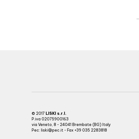
LISKI s.r.l.
© 2017
P.iva 02075900163
via Veneto, 8 - 24041 Brembate (BG) Italy
Pec:
liski@pec.it
- Fax +39 035 2283818