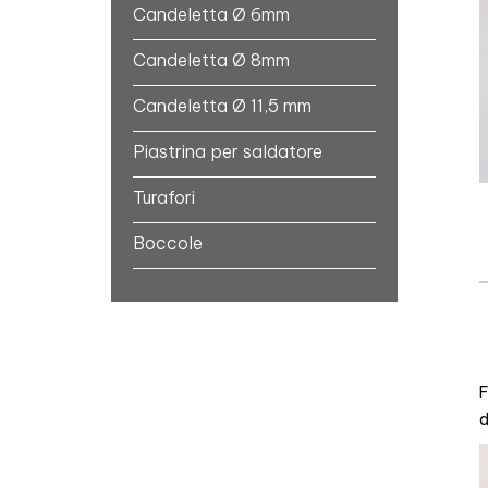
Candeletta Ø 6mm
Candeletta Ø 8mm
Candeletta Ø 11,5 mm
Piastrina per saldatore
Turafori
Boccole
F
d