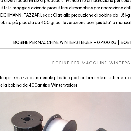
a diversi decenni LISKI produce e rivende filo di riparazione per solette
utte le maggiori aziende produttrici di macchine per riparazione d
EICHMANN, TAZZARI, ecc ; Oltre alla produzione di bobine da 1,5 kg 
obina più piccola da 400 gr per lavorazione con “pistola” o manual
BOBINE PER MACCHINE WINTERSTEIGER – 0,400 KG
BOBI
BOBINE PER MACCHINE WINTERS
langie e mozzo in materiale plastico particolarmente resistente, co
ella bobina da 400gr tipo Wintersteiger