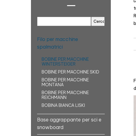
D
t
R
b
Filo per macchine
spalmatrici
BOBINE PER MACCHINE
WINTERSTEIGER
BOBINE PER MACCHINE SKID
BOBINE PER MACCHINE
F
MONTANA
d
BOBINE PER MACCHINE
REICHMANN
BOBINA BIANCA LISKI
Base aggrappante per sci e
snowboard