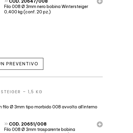
»
COD. 20647/008
Filo 008 Ø 3mm nero bobina Wintersteiger
0,400 kg (conf. 20 pz.)
 UN PREVENTIVO
STEIGER – 1,5 KG
n filo Ø 3mm tipo morbido 008 avvolto all’interno
»
COD. 20651/008
Filo 008 Ø 3mm trasparente bobina