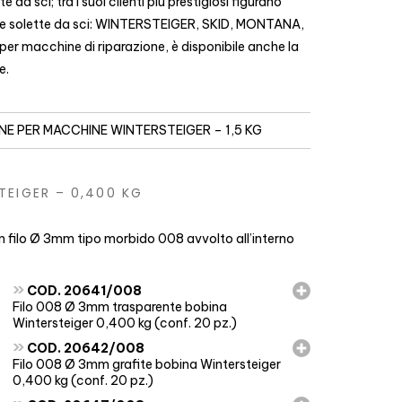
 da sci; tra i suoi clienti più prestigiosi figurano
elle solette da sci: WINTERSTEIGER, SKID, MONTANA,
per macchine di riparazione, è disponibile anche la
e.
NE PER MACCHINE WINTERSTEIGER – 1,5 KG
TEIGER – 0,400 KG
n filo Ø 3mm tipo morbido 008 avvolto all’interno
»
COD. 20641/008
Filo 008 Ø 3mm trasparente bobina
Wintersteiger 0,400 kg (conf. 20 pz.)
»
COD. 20642/008
Filo 008 Ø 3mm grafite bobina Wintersteiger
0,400 kg (conf. 20 pz.)