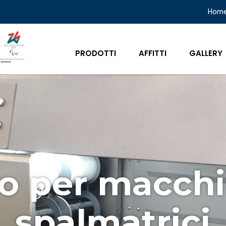
Hom
PRODOTTI
AFFITTI
GALLERY
lo per macch
spalmatrici