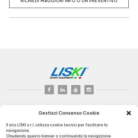
RICHIEDI MAGGIORI INFO O UN PREVENTIVO
LISKI s.r.l.
© 2024
Gestisci Consenso Cookie
P.iva 02075900163
Via Veneto, 8 - 24041 Brembate (BG) Italy
Il sito LISKI s.r.l. utilizza cookie tecnici per facilitare la
Pec:
liski@pec.it
navigazione.
Chiudendo questo banner o continuando la navigazione
+39 035 4826195
INFO@LISKI.IT