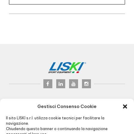
LISKI s.r.l.
© 2024
Gestisci Consenso Cookie
P.iva 02075900163
Via Veneto, 8 - 24041 Brembate (BG) Italy
Il sito LISKI s.r.l. utilizza cookie tecnici per facilitare la
Pec:
liski@pec.it
navigazione.
Chiudendo questo banner o continuando la navigazione
+39 035 4826195
INFO@LISKI.IT