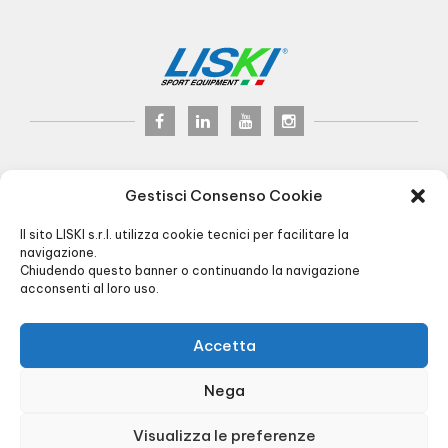
LISKI s.r.l.
© 2017
Gestisci Consenso Cookie
P.iva 02075900163
Via Veneto, 8 - 24041 Brembate (BG) Italy
Il sito LISKI s.r.l. utilizza cookie tecnici per facilitare la
Pec:
liski@pec.it
- Fax +39 035 2283818
navigazione.
Chiudendo questo banner o continuando la navigazione
+39 035 4826195
INFO@LISKI.IT
acconsenti al loro uso.
OFFICE AND WAREHOUSE HOURS:
8.00/12.30 - 13.30/17.30
- LOAD / UNLOAD:
Via Piemonte, 2
Accetta
R.I. BG 01566430128 - R.E.A. BG256591 -
Cap. Soc. € 90.000,00 -
Privacy
&
Cookie
Nega
policy
-
Agenzia di Comunicazione
Visualizza le preferenze