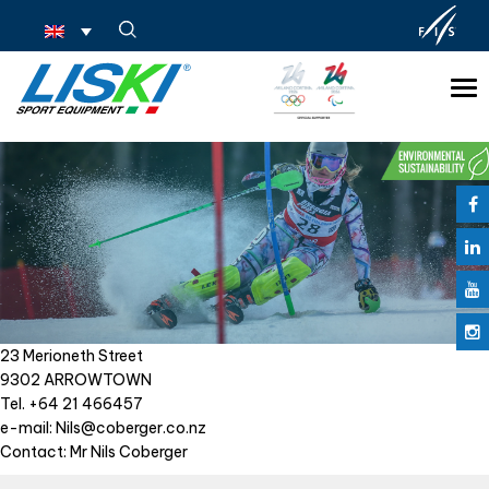
Tog
nav
23 Merioneth Street
9302 ARROWTOWN
Tel. +64 21 466457
e-mail: Nils@coberger.co.nz
Contact: Mr Nils Coberger