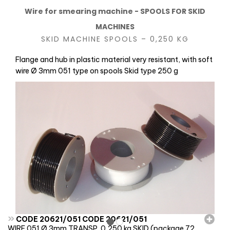
Wire for smearing machine - SPOOLS FOR SKID
MACHINES
SKID MACHINE SPOOLS – 0,250 KG
Flange and hub in plastic material very resistant, with soft
wire Ø 3mm 051 type on spools Skid type 250 g
»
CODE 20621/051 CODE 20621/051
WIRE 051 Ø 3mm TRANSP. 0,250 kg SKID (package 72